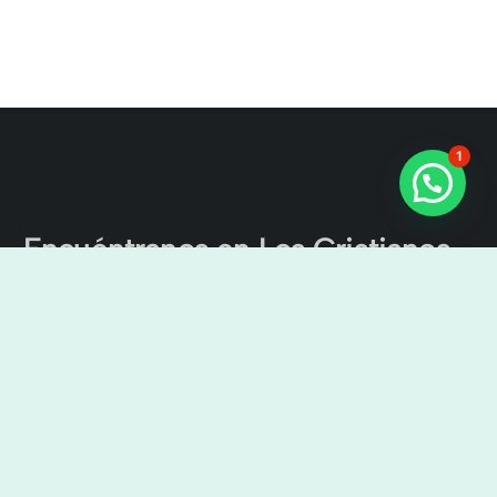
1
Encuéntranos en Los Cristianos
Excursiones por el Canal de
Tenerife
Cristian Sur, Av. Ámsterdam, 4, Local nº 9, 38650 Los
Cristianos, Santa Cruz de Tenerife, España
9:00 h – 19:00 h
+34638436644