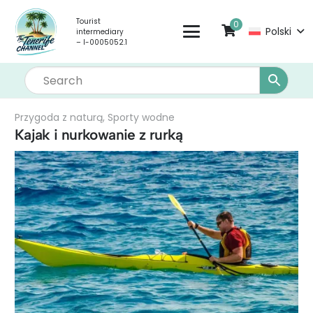
Tourist
0
Polski
intermediary
– I-0005052.1
Przygoda z naturą
,
Sporty wodne
Kajak i nurkowanie z rurką