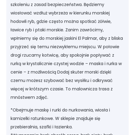
szkoleniu z zasad bezpieczeństwa. Będziemy
wiosłować wzdłuż wybrzeża w kierunku morskiej
hodowli ryb, gdzie często można spotkać żółwie,
ławice ryb i ptaki morskie. Zanim zawrócimy,
wpłniemy się do morskiej jaskini El Palmar, aby z bliska
przyjrzeć się temu niezwykłemu miejscu. W połowie
drogi rzucamy kotwicę, aby spokojnie popływać z
rurką w krystalicznie czystej wodzie – maska i rurka w
cenie – z możliwością
Dodaj skuter morski
dzięki
czemu możesz szybować bez wysiłku i odkrywać
więcej w krótszym czasie. To malownicza trasa z
mnóstwem zdjęć.
*Obejmuje maskę i rurki do nurkowania, wiosła i
kamizelki ratunkowe. W sklepie znajduje się
przebieralnia, szafki i łazienka.