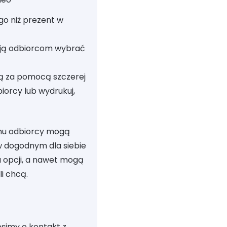
o niż prezent w
ją odbiorcom wybrać
ją za pomocą szczerej
iorcy lub wydrukuj,
emu odbiorcy mogą
w dogodnym dla siebie
 opcji, a nawet mogą
i chcą.
simy o kontakt z