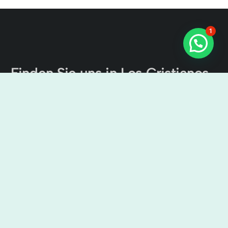
1
Finden Sie uns in Los Cristianos
Der Kanal von Teneriffa Ausflüge
Cristian Sur, Av. Ámsterdam, 4, Local No 9, 38650 Los
Cristianos, Santa Cruz de Tenerife, Spanien
9:00 Uhr – 7:00 Uhr
+34638436644