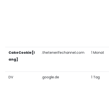
CakeCookie[l
.thetenerifechannel.com
1 Monat
ang]
DV
.google.de
1 Tag