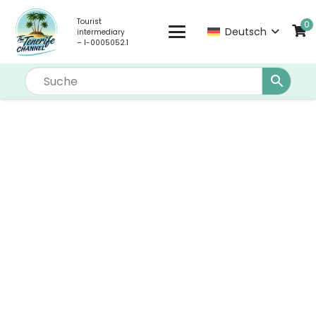
Tourist
0
Deutsch
intermediary
– I-0005052.1