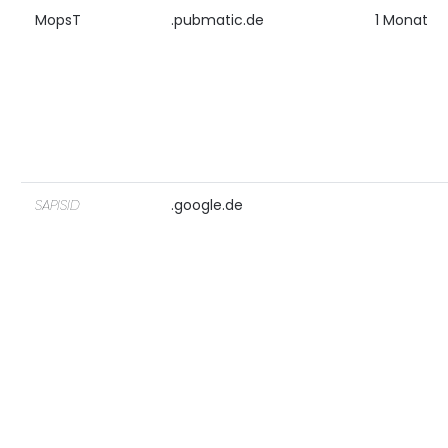
MopsT
.pubmatic.de
1 Monat
SAPISID
.google.de