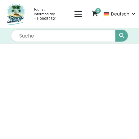
Tourist
0
Deutsch
intermediary
– I-0005052.1