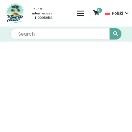
Tourist
0
Polski
intermediary
– I-0005052.1