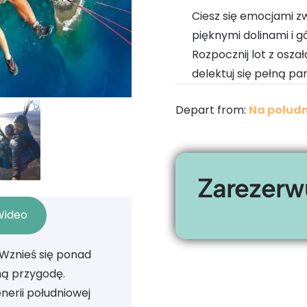
Ciesz się emocjami z
pięknymi dolinami i 
Rozpocznij lot z osz
delektuj się pełną pa
Depart from:
Na połudn
Zarezerwu
Wideo
 Wznieś się ponad
ną przygodę.
nerii południowej