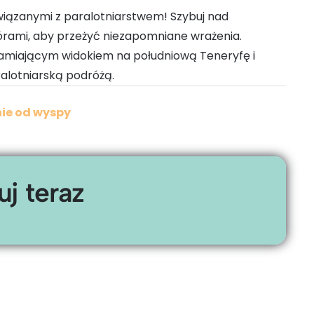
wiązanymi z paralotniarstwem! Szybuj nad
górami, aby przeżyć niezapomniane wrażenia.
ałamiającym widokiem na południową Teneryfę i
ralotniarską podróżą.
ie od wyspy
j teraz