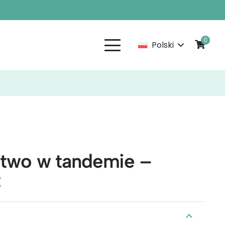
0
Polski
rstwo w tandemie –
t