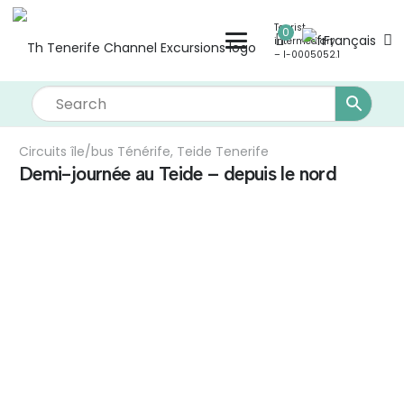
Tourist
0
Français
intermediary
– I-0005052.1
Circuits île/bus Ténérife
,
Teide Tenerife
Demi-journée au Teide – depuis le nord