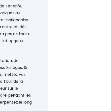
e Ténérife,
atiques au
re thaïlandaise
 autre et, dès
ra pas ordinaire.
s toboggans
tation, de
us les âges. Si
s, mettez vos
la Tour de la
eur sur le
ndre pendant les
erpentez le long