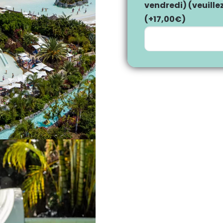
vendredi) (veuille
(+
17,00
€
)