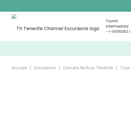
Tourist
intermediary
– I-0005052.1
Accueil
/
Excursions
/
Circuits île/bus Ténérife
/
Tour 