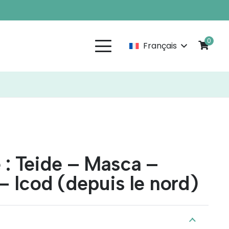
0
Français
le : Teide – Masca –
– Icod (depuis le nord)