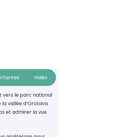
ortantes
Vidéo
z vers le parc national
e la vallée d’Orotava
os et admirer la vue
ous arrêterons pour