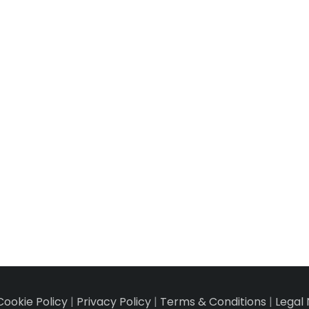
0 Los Cristianos, Santa
Cookie Policy
|
Privacy Policy
|
Terms & Conditions
|
Legal 