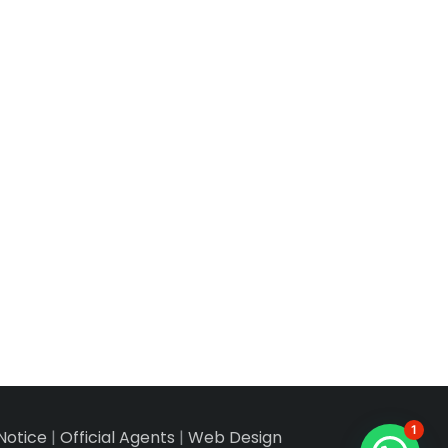
1
Notice
|
Official Agents
|
Web Design