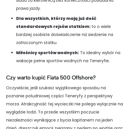
siada za kierownicą bez konieczności posiadania
prawa jazdy.
Dla wszystkich, którzy mają już dość
standardowych rejsów statkiem:
to o wiele
bardziej osobiste doświadczenie niż siedzenie na
zatłoczonym statku.
Miłośnicy sportów wodnych:
To idealny wybór na
wakacje pełne sportów wodnych na Teneryfie.
Czy warto kupić Fiata 500 Offshore?
Oczywiście, jeśli szukasz wyjątkowego sposobu na
poznanie południowej części Teneryfy z perspektywy
morza. Atrakcyjność tej wycieczki nie polega wyłącznie na
wyglądzie łodzi. To przede wszystkim poczucie
niezależności wynikające z bycia kapitanem na jeden
dzień, dreszczyk emocji związany z pędem po wodzie oraz