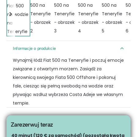
Informacje o produkcie
Wynajmij łódź Fiat 500 na Teneryfie i poczuj emocje
związane z otwartym morzem. Zasiądź za
kierownicą swojego Fiata 500 Offshore i pokonuj
fale, ciesząc się pełną swobodą na wodzie oraz
pływając wzdłuż wybrzeża Costa Adeje we własnym
tempie.
Zarezerwuj teraz
40 minut (120 € za samochód) (pozostała kwota