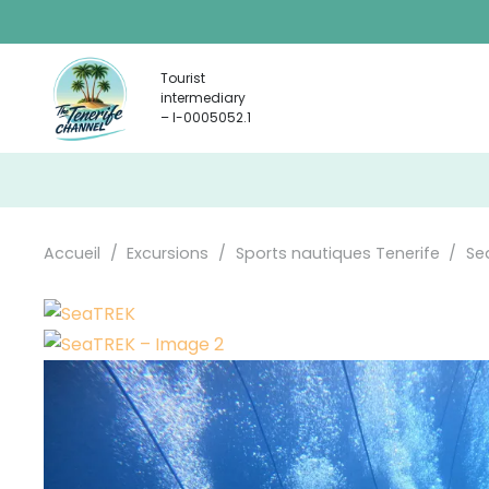
Tourist
intermediary
– I-0005052.1
Accueil
/
Excursions
/
Sports nautiques Tenerife
/
Se