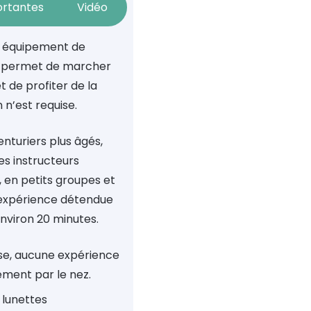
ortantes
Vidéo
s équipement de
s permet de marcher
t de profiter de la
n’est requise.
enturiers plus âgés,
es instructeurs
, en petits groupes et
 expérience détendue
environ 20 minutes.
se, aucune expérience
ement par le nez.
 lunettes