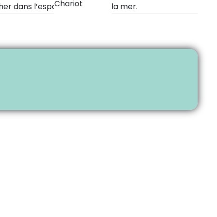
Chariot
her dans l’espace… mais sous la mer.