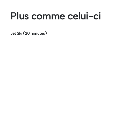
Plus comme celui-ci
Jet Ski (20 minutes)
Trouvez-nous à Los Cristianos
Excursions sur le canal de Tenerife
Cristian Sur, Av. Ámsterdam, 4, Local No 9, 3865