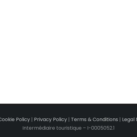
Cookie Policy
|
Privacy Policy
|
Terms & Conditions
|
Legal 
Intermédiaire touristique – I-0005052.1