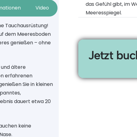
das Gefühl gibt, im 
rmationen
Video
Meeresspiegel.
ne Tauchausrüstung!
auf dem Meeresboden
eres genießen – ohne
Jetzt bu
 und ältere
von erfahrenen
genießen Sie in kleinen
spanntes,
lebnis dauert etwa 20
auchen keine
Nase.