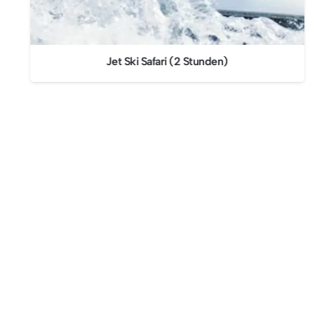
Jet Ski Safari (2 Stunden)
Finden Sie uns in Los Cristianos
Der Kanal von Teneriffa Ausflüge
Cristian Sur, Av. Ámsterdam, 4, Local No 9, 3865