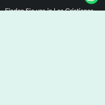
Finden Sie uns in Los Cristianos
Der Kanal von Teneriffa Ausflüge
Cristian Sur, Av. Ámsterdam, 4, Local No 9, 38650 Los
Cristianos, Santa Cruz de Tenerife, Spanien
9:00 Uhr – 7:00 Uhr
+34638436644