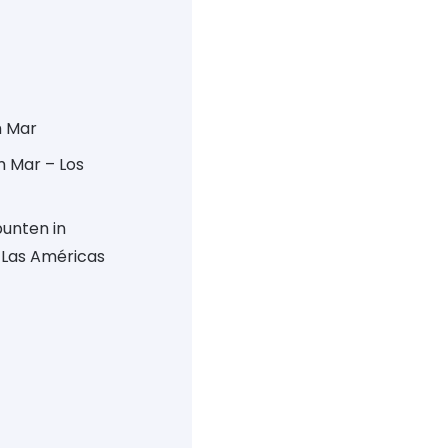
lm Mar
lm Mar – Los
punten in
/ Las Américas