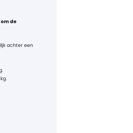
p om de
lijk achter een
g.
kg.