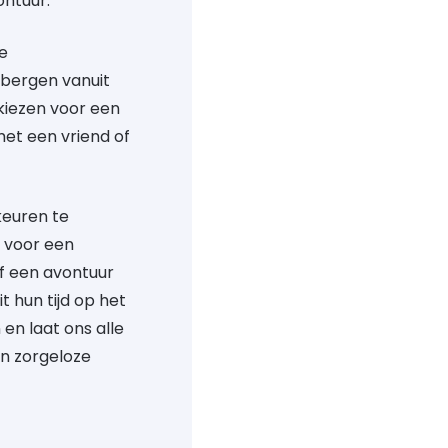
ontuur.
e
bergen vanuit
kiezen voor een
et een vriend of
keuren te
t voor een
of een avontuur
 hun tijd op het
en laat ons alle
en zorgeloze