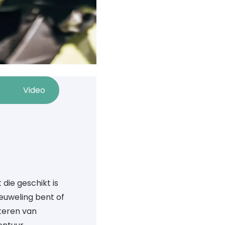
Video
 die geschikt is
nieuweling bent of
teren van