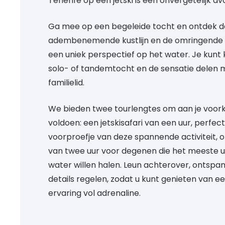
Tenerife op een jetski is een onvergetelijk av
Ga mee op een begeleide tocht en ontdek d
adembenemende kustlijn en de omringende 
een uniek perspectief op het water. Je kunt 
solo- of tandemtocht en de sensatie delen m
familielid.
We bieden twee tourlengtes om aan je voor
voldoen: een jetskisafari van een uur, perfec
voorproefje van deze spannende activiteit, 
van twee uur voor degenen die het meeste uit
water willen halen. Leun achterover, ontspan 
details regelen, zodat u kunt genieten van e
ervaring vol adrenaline.