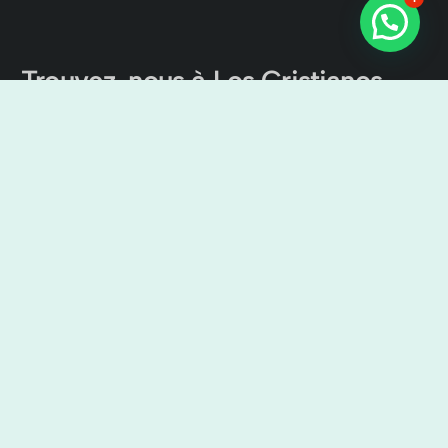
Trouvez-nous à Los Cristianos
Excursions sur le canal de Tenerife
Cristian Sur, Av. Ámsterdam, 4, Local No 9, 38650 Los
Cristianos, Santa Cruz de Tenerife, Espagne
9:00 – 19:00
+34638436644