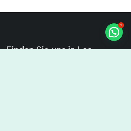
1
Finden Sie uns in Los
Cristianos
Der Kanal von Teneriffa
Ausflüge
Cristian Sur, Av. Ámsterdam, 4, Local No 9, 38650 Los
Cristianos, Santa Cruz de Tenerife, Spanien
9:00 Uhr – 7:00 Uhr
+34638436644