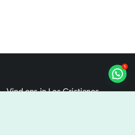
1
Vind ons in Los Cristianos
Excursies naar het Kanaal van
Tenerife
Cristian Sur, Av. Ámsterdam, 4, Local No 9, 38650 Los
Cristianos, Santa Cruz de Tenerife, Spanje