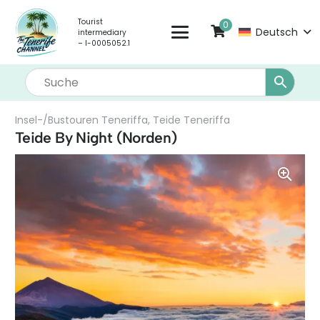
Tourist
0
Deutsch
intermediary
– I-0005052.1
Insel-/Bustouren Teneriffa
,
Teide Teneriffa
Teide By Night (Norden)