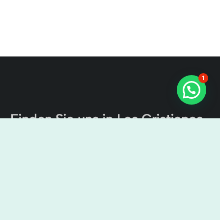
1
Finden Sie uns in Los Cristianos
Der Kanal von Teneriffa Ausflüge
Cristian Sur, Av. Ámsterdam, 4, Local No 9, 38650 Los
Cristianos, Santa Cruz de Tenerife, Spanien
9:00 Uhr – 7:00 Uhr
+34638436644