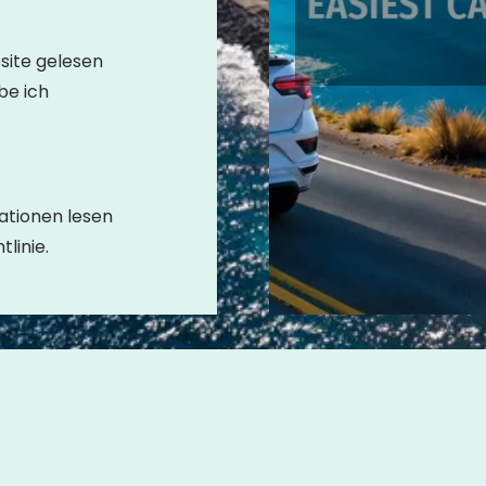
site gelesen
be ich
ationen lesen
linie.
nie
|
Datenschutzrichtlinie
|
Allgemeine Geschäftsbeding
Tourismusvermittler – I-0005052.1