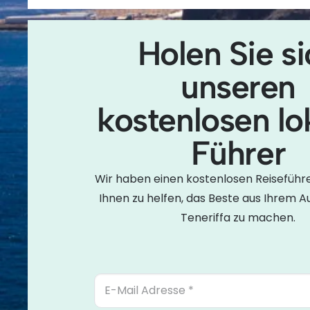
Cristian Sur, Av. Ámsterdam, 4, Local No 9, 3865
Cruz de Tenerife, Spanien
Holen Sie si
9:00 Uhr – 7:00 Uhr
unseren
+34638436644
kostenlosen lo
Führer
Wir haben einen kostenlosen Reiseführer
Ihnen zu helfen, das Beste aus Ihrem A
Teneriffa zu machen.