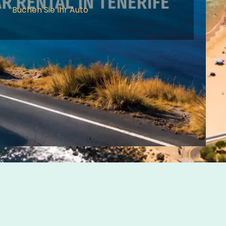
Buchen Sie Ihr Auto
ungen
|
Impressum
|
Offizielle Vertreter
|
Web Design